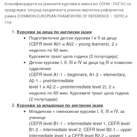
Класификацијата на јазичните курсеви и нивоа во СОНИ - ЛОГОС се
придржува според заедничката јазична европска референтна
рамка (COMMON EUROPEAN FRAMEWORK OF REFERENCE – CEFR) и
тоа:
Курсеви за деца по англиски јазик
Подготвителни детски курсеви I и II за деца
(CEFR level A01 и A02 – young learners), 2 х
неделно по 60 мин.
Курсевите траат цела година (2 полугодија);
Детски курсеви I, II, III и IV за деца од III и повисоко
одделение
(CEFR level A1-1 – beginners, A1-2 – elementary,
А2-1 – preintermediate
level 1 и А2-2 – preintermediate level 2), 2 х
неделно по 60 мин. Курсевите траат цела година
(2 полугодија).
Курсеви за младинци по англиски јазик
Младински = гимназиски курсеви I, II, III и IV, за
ученици
(CEFR level B1-1 – intermediate level 1, CEFR level
B1-2 – inter­mediate level 2, CEFR level B2-1 – upper
intermediate level 1 и CEFR level B2-2 – upper