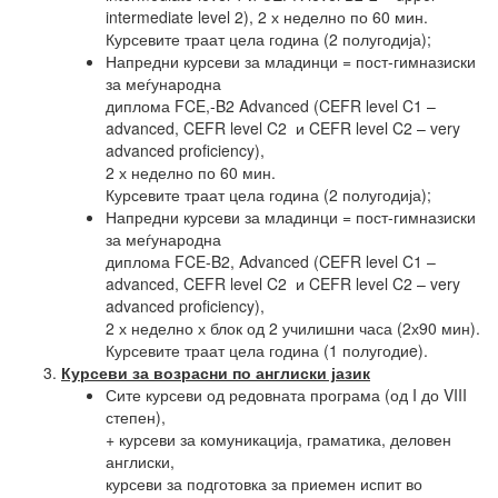
intermediate level 2), 2 х неделно по 60 мин.
Курсевите траат цела година (2 полугодија);
Напредни курсеви за младинци = пост-гимназиски
за меѓународна
диплома FCE,-B2 Advanced (CEFR level C1 –
advanced, CEFR level C2 и CEFR level C2 – very
advanced proficiency),
2 х неделно по 60 мин.
Курсевите траат цела година (2 полугодија);
Напредни курсеви за младинци = пост-гимназиски
за меѓународна
диплома FCE-B2, Advanced (CEFR level C1 –
advanced, CEFR level C2 и CEFR level C2 – very
advanced proficiency),
2 х неделно х блок од 2 училишни часа (2х90 мин).
Курсевите траат цела година (1 полугодиe).
Курсеви за возрасни по англиски јазик
Сите курсеви од редовната програма (од I до VIII
степен),
+ курсеви за комуникација, граматика, деловен
англиски,
курсеви за подготовка за приемен испит во