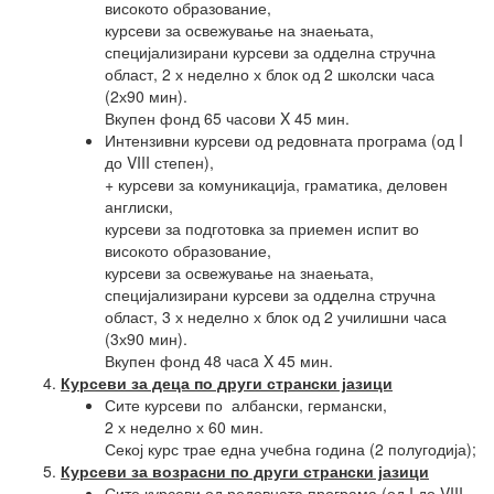
високото образование,
курсеви за освежување на знаењата,
специјализирани курсеви за одделна стручна
област, 2 х неделно х блок од 2 школски часа
(2х90 мин).
Вкупен фонд 65 часови X 45 мин.
Интензивни курсеви од редовната програма (од I
до VIII степен),
+ курсеви за комуникација, граматика, деловен
англиски,
курсеви за подготовка за приемен испит во
високото образование,
курсеви за освежување на знаењата,
специјализирани курсеви за одделна стручна
област, 3 х неделно х блок од 2 училишни часа
(3х90 мин).
Вкупен фонд 48 часa X 45 мин.
Курсеви за деца по други странски јазици
Сите курсеви по албански, германски,
2 х неделно х 60 мин.
Секој курс трае една учебна година (2 полугодија);
Курсеви за возрасни по други странски јазици
Сите курсеви од редовната програма (од I до VIII