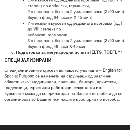
степен) по албански, германски,
2 х неделно х блок од 2 училишни часа (2х90 мин).
Вкупен фонд 64 часови X 45 мин;
Интензивни курсеви од редовната програма (од I
до VIII степен) по
албански, германски,
3 х неделно х блок од 2 училишни часа (3х90 мин).
Вкупен фонд 48 часa X 45 мин.
Подготовка за меѓународни испити IELTS, TOEFL***
СПЕЦИЈАЛИЗИРАНИ
Специјализираните курсеви во нашето училиште – English for
Special Purpose се наменети на стручњаци од различни
области како : медицинари, правници, банкари, архитекти,
градежници, туристички работници, секретарки итн.
Курсевите може да се прилагодат на Вашите потреби и да се
организираат во Вашите или нашите простории по потреба.