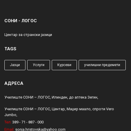
СОНИ - ЛОГОС
Центар за странски јазици
TAGS
Јазци
Услуги
Курсеви
училишни предемети
АДРЕСА
Училиште СОНИ – ЛОГОС, Илинден, до аптека Зегин,
Училиште СОНИ – ЛОГОС, Центар, Маџир маало, спроти Vero
Jumbo,
Тел:
389 - 71 - 887 - 000
Email:
sonja.hristovska@yahoo.com